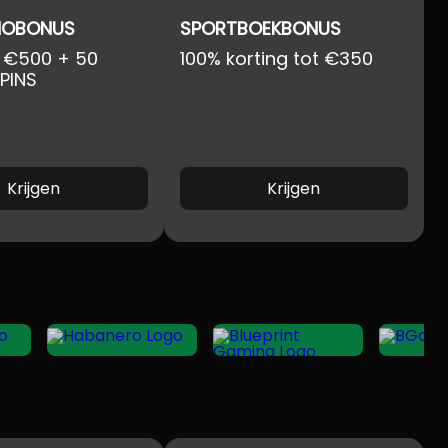
NOBONUS
SPORTBOEKBONUS
 €500 + 50
100% korting tot €350
PINS
Krijgen
Krijgen