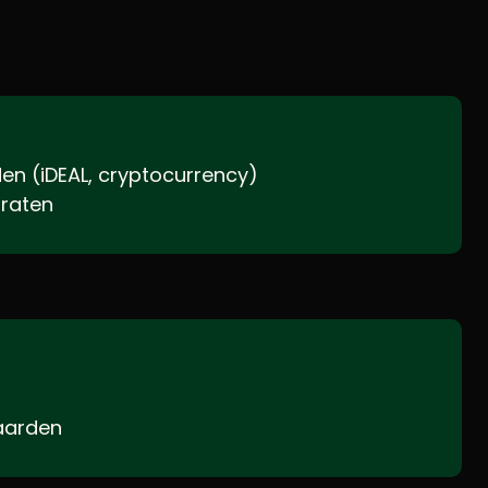
n (iDEAL, cryptocurrency)
araten
waarden