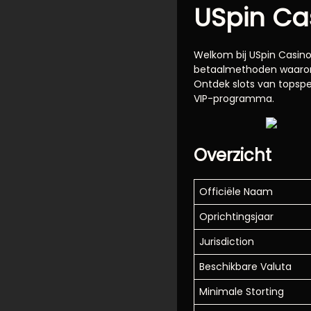
USpin Ca
Welkom bij USpin Casino
betaalmethoden waaronde
Ontdek slots van topspel
VIP-programma.
Overzicht
Officiële Naam
Oprichtingsjaar
Jurisdiction
Beschikbare Valuta
Minimale Storting