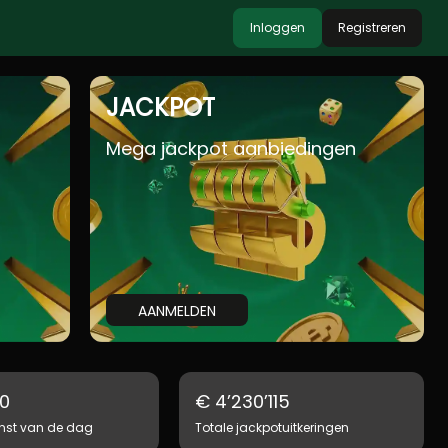
Inloggen
Registreren
JACKPOT
Mega jackpot aanbiedingen
AANMELDEN
0
€ 4’230’115
inst van de dag
Totale jackpotuitkeringen