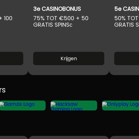
3e CASINOBONUS
5e CASI
+ 100
75% TOT €500 + 50
50% TOT
GRATIS SPINSс
GRATIS S
Krijgen
rs