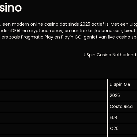
sino
, een modern online casino dat sinds 2025 actief is. Met een ui
r iDEAL en cryptocurrency, en aantrekkelijke bonussen, biedt 
ers zoals Pragmatic Play en Play’n GO, geniet van live casino sp
U Spin Me
2025
Costa Rica
EUR
€20