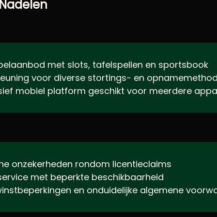
 Nadelen
pelaanbod met slots, tafelspellen en sportsbook
euning voor diverse stortings- en opnamemethode
ief mobiel platform geschikt voor meerdere app
che onzekerheden rondom licentieclaims
service met beperkte beschikbaarheid
 winstbeperkingen en onduidelijke algemene voor