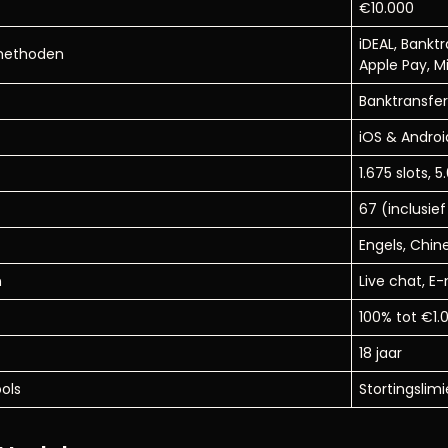
€10.000
iDEAL, Bankt
smethoden
Apple Pay, Mi
Banktransfer
iOS & Androi
1.675 slots, 
67 (inclusie
Engels, Chin
n
Live chat, E-
100% tot €1.
18 jaar
ols
Stortingslim